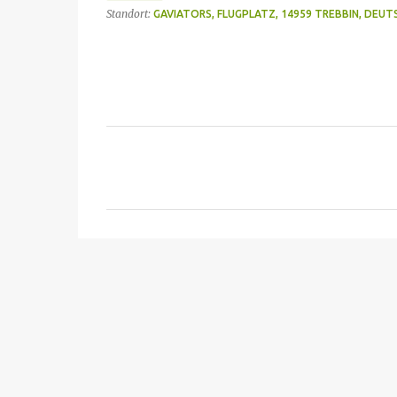
Standort:
GAVIATORS, FLUGPLATZ, 14959 TREBBIN, DEU
K
o
m
m
e
n
t
a
r
e