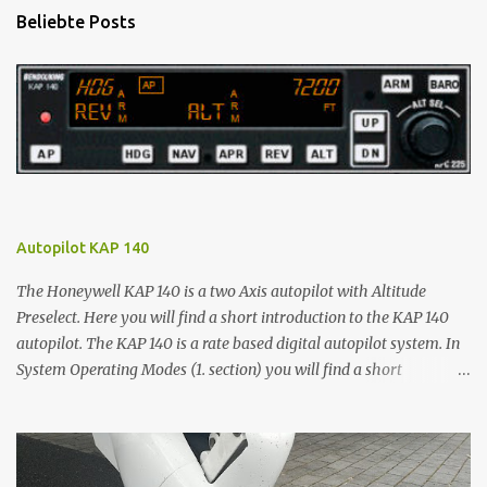
n
Beliebte Posts
t
a
r
e
Autopilot KAP 140
The Honeywell KAP 140 is a two Axis autopilot with Altitude
Preselect. Here you will find a short introduction to the KAP 140
autopilot. The KAP 140 is a rate based digital autopilot system. In
System Operating Modes (1. section) you will find a short
description of wing leveler (ROL), four lateral (HDG, NAV, APR and
REV) and two vertical modes (VS and ALT). You will learn how to
activate the autopilot and how to switch between these modes. In
Operations with the KAP 140 (2. section) you will see how the