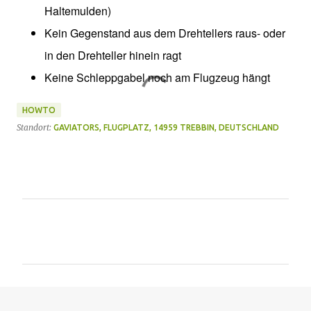
Haltemulden)
Kein Gegenstand aus dem Drehtellers raus- oder
in den Drehteller hinein ragt
Keine Schleppgabel noch am Flugzeug hängt
HOWTO
Standort:
GAVIATORS, FLUGPLATZ, 14959 TREBBIN, DEUTSCHLAND
K
o
m
m
e