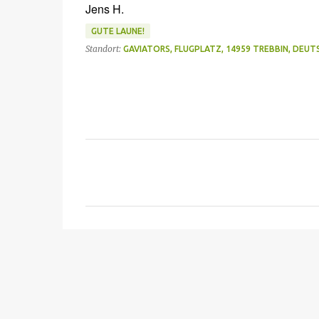
Jens H.
GUTE LAUNE!
Standort:
GAVIATORS, FLUGPLATZ, 14959 TREBBIN, DEU
K
o
m
m
e
n
t
a