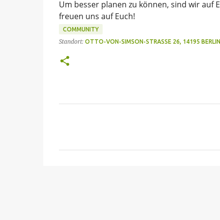
Um besser planen zu können, sind wir auf Eu
freuen uns auf Euch!
COMMUNITY
Standort:
OTTO-VON-SIMSON-STRASSE 26, 14195 BERLIN
K
o
m
m
e
n
t
a