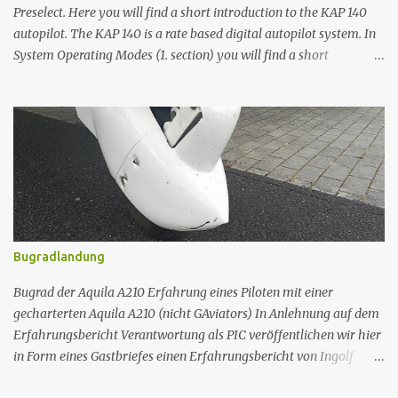
Preselect. Here you will find a short introduction to the KAP 140
autopilot. The KAP 140 is a rate based digital autopilot system. In
System Operating Modes (1. section) you will find a short
description of wing leveler (ROL), four lateral (HDG, NAV, APR and
REV) and two vertical modes (VS and ALT). You will learn how to
activate the autopilot and how to switch between these modes. In
Operations with the KAP 140 (2. section) you will see how the
autopilot can help you accomplish your mission. For
comprehensive reference please refer to the original manual (
Honewywell KP 140 Pilot's Guide ) and POH/AFM. 1. SYSTEM
OPERATING MODES Wing Leveler (ROL) Mode In the roll mode,
the autopilot maintains wings level flight. Press for 0,25 seconds
Bugradlandung
the AP button to engage the autopilot Note: The KAP 140 engages
into ROL and VS mode as a default. Heading Select (HDG) Mode In
Bugrad der Aquila A210 Erfahrung eines Piloten mit einer
the heading mode, the autopilot will fly a...
gecharterten Aquila A210 (nicht GAviators) In Anlehnung auf dem
Erfahrungsbericht Verantwortung als PIC veröffentlichen wir hier
in Form eines Gastbriefes einen Erfahrungsbericht von Ingolf
Mertens, welcher auch für anderen Charterpiloten lehrreich sein