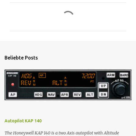
K
o
m
m
e
n
Beliebte Posts
t
a
r
e
Autopilot KAP 140
The Honeywell KAP 140 is a two Axis autopilot with Altitude