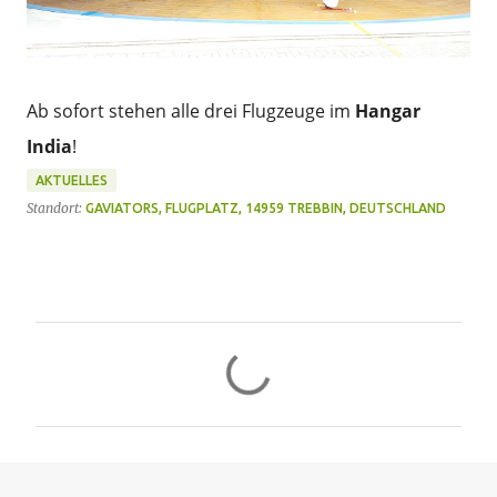
Ab sofort stehen alle drei Flugzeuge im
Hangar
India
!
AKTUELLES
Standort:
GAVIATORS, FLUGPLATZ, 14959 TREBBIN, DEUTSCHLAND
K
o
m
m
e