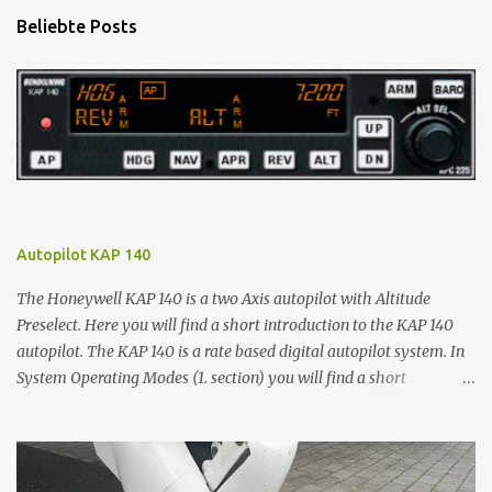
n
Beliebte Posts
t
a
r
e
Autopilot KAP 140
The Honeywell KAP 140 is a two Axis autopilot with Altitude
Preselect. Here you will find a short introduction to the KAP 140
autopilot. The KAP 140 is a rate based digital autopilot system. In
System Operating Modes (1. section) you will find a short
description of wing leveler (ROL), four lateral (HDG, NAV, APR and
REV) and two vertical modes (VS and ALT). You will learn how to
activate the autopilot and how to switch between these modes. In
Operations with the KAP 140 (2. section) you will see how the