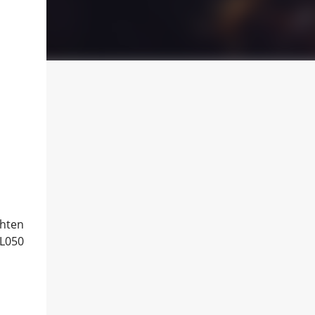
chten
FL050