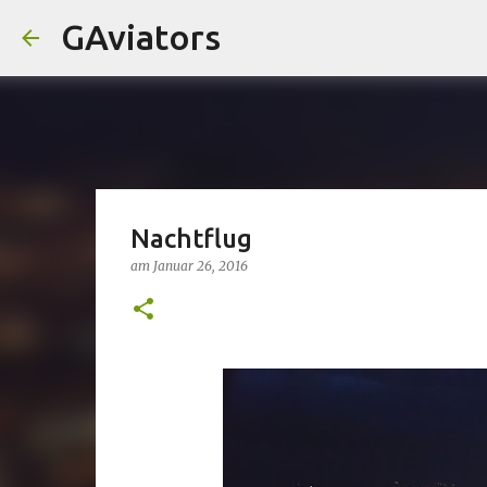
GAviators
Nachtflug
am
Januar 26, 2016